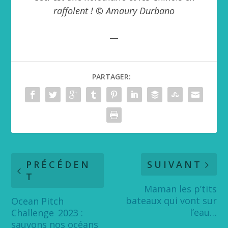
raffolent ! © Amaury Durbano
__
PARTAGER:
PRÉCÉDEN
SUIVANT
T
Maman les p’tits
bateaux qui vont sur
Ocean Pitch
l’eau…
Challenge 2023 :
sauvons nos océans