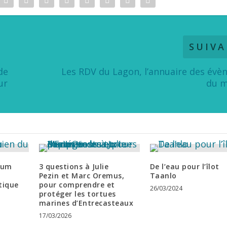
SUIV
de
Les RDV du Lagon, l’annuaire des év
ur
du m
rum
3 questions à Julie
De l’eau pour l’îlot
Pezin et Marc Oremus,
Taanlo
tique
pour comprendre et
26/03/2024
protéger les tortues
marines d’Entrecasteaux
17/03/2026