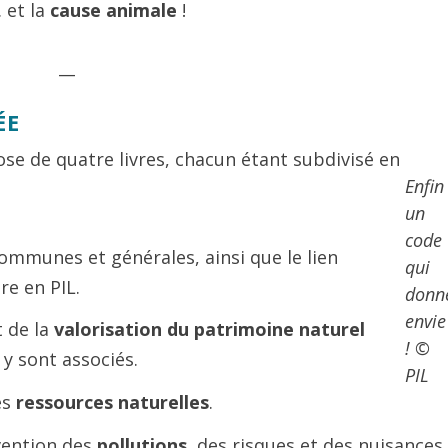
 et la
cause animale
!
__
ÉE
e de quatre livres, chacun étant subdivisé en
Enfin
un
code
communes et générales, ainsi que le lien
qui
re en PIL.
donn
envie
t de la
valorisation du patrimoine naturel
! ©
 y sont associés.
PIL
es
ressources naturelles
.
évention des
pollutions
, des risques et des nuisances.