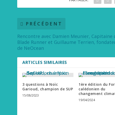
PRÉCÉDENT
Rencontre avec Damien Meunier, Capitaine 
Blade Runner et Guillaume Terrien, fondate
de NeOcean
ARTICLES SIMILAIRES
3 questions à Noïc
1ère édition du Fo
Garioud, champion de SUP
calédonien du
changement clima
15/08/2023
19/04/2024