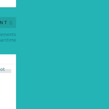
ANT
ènements
aritime