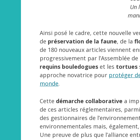
Un l
mani
Ainsi posé le cadre, cette nouvelle v
de
préservation de la faune
, de la
f
de 180 nouveaux articles viennent enr
progressivement par l’Assemblée de la
requins bouledogues
et les
tortues
approche novatrice pour
protéger de
monde
.
Cette
démarche collaborative
a impl
de ces articles réglementaires, parmi
des gestionnaires de l’environnement,
environnementales mais, également, d
Une preuve de plus que l’alliance entre