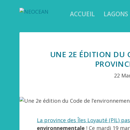
ACCUEIL
LAGONS
UNE 2E ÉDITION DU
PROVINCE
22 Ma
La province des Îles Loyauté (PIL) pa
environnementale
! Ce mardi 19 mar