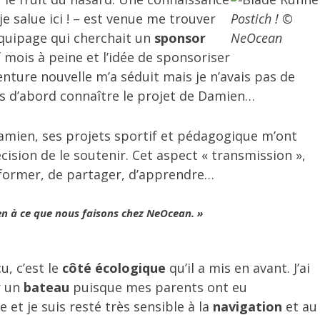
 je salue ici ! – est venue me trouver
Postich ! ©
équipage qui cherchait un
sponsor
NeOcean
 mois à peine et l’idée de sponsoriser
enture nouvelle m’a séduit mais je n’avais pas de
is d’abord connaître le projet de Damien…
amien, ses projets sportif et pédagogique m’ont
cision de le soutenir. Cet aspect « transmission »,
e former, de partager, d’apprendre…
en à ce que nous faisons chez
NeOcean
. »
u, c’est le
côté écologique
qu’il a mis en avant. J’ai
r un
bateau
puisque mes parents ont eu
t je suis resté très sensible à la
navigation
et au