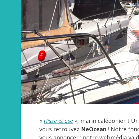
«
Hisse et ose
», marin calédonien ! Un
vous retrouvez
NeOcean
! Notre fon
vous annoncer : notre webmédia va