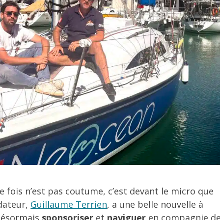
e fois n’est pas coutume, c’est devant le micro que
dateur,
Guillaume Terrien
, a une belle nouvelle à
 désormais
sponsoriser
et
naviguer
en compagnie d