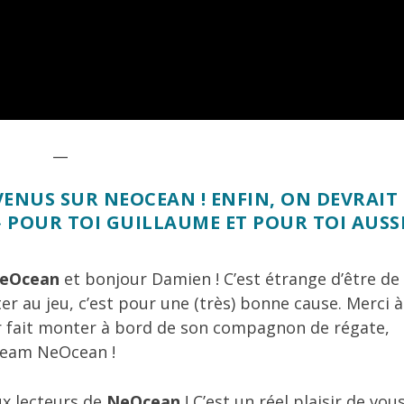
__
ENUS SUR NEOCEAN ! ENFIN, ON DEVRAIT
» POUR TOI GUILLAUME ET POUR TOI AUSS
eOcean
et bonjour Damien ! C’est étrange d’être de
er au jeu, c’est pour une (très) bonne cause. Merci à
ir fait monter à bord de son compagnon de régate,
 Team NeOcean !
ux lecteurs de
NeOcean
! C’est un réel plaisir de vou