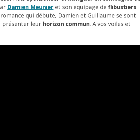
par
Damien Meunier
et son équipage de
flibustiers
 romance qui débute, Damien et Guillaume se sont
s présenter leur
horizon commun
. A vos voiles et