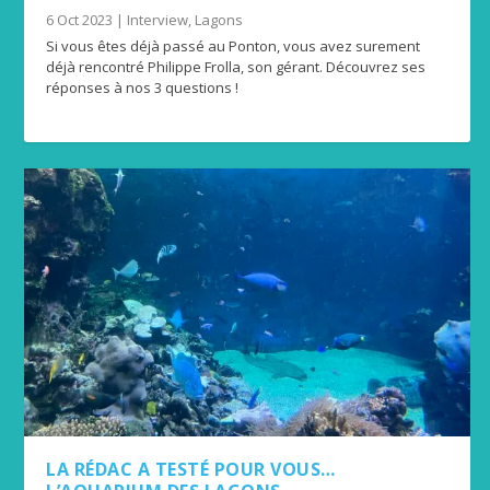
6 Oct 2023
|
Interview
,
Lagons
Si vous êtes déjà passé au Ponton, vous avez surement
déjà rencontré Philippe Frolla, son gérant. Découvrez ses
réponses à nos 3 questions !
LA RÉDAC A TESTÉ POUR VOUS…