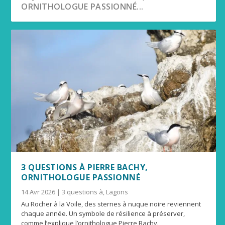
ORNITHOLOGUE PASSIONNÉ...
RENCONTRE AVEC DAVID LUCQUIAUD,
3 QUESTIONS À MARC SABATIER, LE
RENCONTRE AVEC AMÉLIE ASSARD,
3 QUESTIONS À PHILIPPE FROLLA, GÉRANT
LA RÉDAC A TESTÉ POUR VOUS… L’AQUARIUM
DIRECTEUR DU CENTR...
PRÉSIDENT DE LA SN...
RESPONSABLE ACCUEIL ...
DU PONTON
DES LAGONS...
3 QUESTIONS À PIERRE BACHY,
ORNITHOLOGUE PASSIONNÉ
14 Avr 2026
|
3 questions à
,
Lagons
Au Rocher à la Voile, des sternes à nuque noire reviennent
chaque année. Un symbole de résilience à préserver,
comme l’explique l’ornithologue Pierre Bachy.