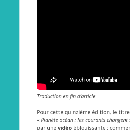
Traduction en fin d’article
Pour cette quinzième édition, le tit
«
Planète océan : les courants changent
par une
vidéo
éblouissante : commen