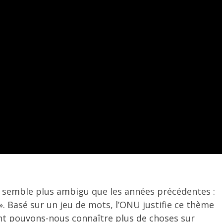
re semble plus ambigu que les années précédentes :
». Basé sur un jeu de mots, l’ONU justifie ce thème
t pouvons-nous connaître plus de choses sur