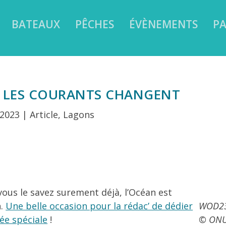
BATEAUX
PÊCHES
ÉVÈNEMENTS
PA
, LES COURANTS CHANGENT
 2023
|
Article
,
Lagons
vous le savez surement déjà, l’Océan est
n.
Une belle occasion pour la rédac’ de dédier
WOD2
ée spéciale
!
© ON