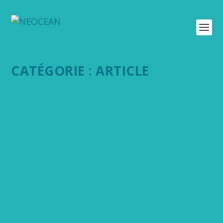
CATÉGORIE :
ARTICLE
AIRES MARINES PROTÉGÉES : OÙ EN EST
VRAIMENT LA NOUVELLE-CALÉDONIE FACE À
L’OBJECTIF DES 30% ?
30 Juil 2026
|
Article
,
Lagons
La Nouvelle-Calédonie affiche l’une des plus grandes AMP
au monde. Entre objectif des 30% d’ici 2030 et nouveau traité
sur la haute mer, où en est-on vraiment ?