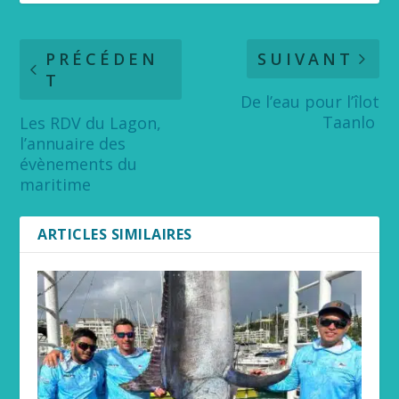
PRÉCÉDEN
SUIVANT
T
De l’eau pour l’îlot
Taanlo
Les RDV du Lagon,
l’annuaire des
évènements du
maritime
ARTICLES SIMILAIRES