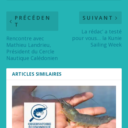
PRÉCÉDEN
SUIVANT
T
La rédac’ a testé
pour vous… la Kunie
Rencontre avec
Sailing Week
Mathieu Landrieu,
Président du Cercle
Nautique Calédonien
ARTICLES SIMILAIRES