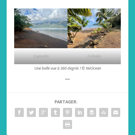
A gauche
A droite
Une belle vue à 360 degrés ! © NeOcean
__
PARTAGER: