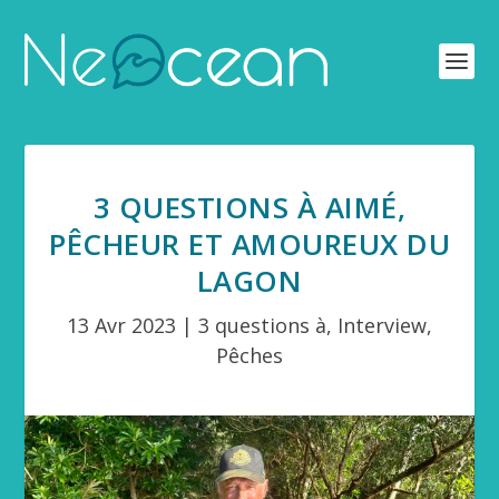
3 QUESTIONS À AIMÉ,
PÊCHEUR ET AMOUREUX DU
LAGON
13 Avr 2023
|
3 questions à
,
Interview
,
Pêches