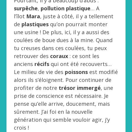
Pourtant, il y a beaucoup d’abus :
surpêche
,
pollution plastique
… A
l’îlot
Mara
, juste à côté, il y a tellement
de
plastiques
qu’on pourrait monter
une usine ! De plus, ici, il y a aussi des
coulées de boue dues à la mine. Quand
tu creuses dans ces coulées, tu peux
retrouver des
coraux
: ce sont les
anciens
récifs
qui ont été recouverts…
Le milieu de vie des
poissons
est modifié
alors ils s’éloignent. Pour continuer de
profiter de notre
trésor immergé
, une
prise de conscience est nécessaire. Je
pense qu’elle arrive, doucement, mais
sûrement. J’ai foi en la nouvelle
génération qui semble vouloir agir, j’y
crois !