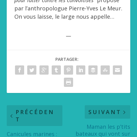
par l’anthropologue Pierre-Yves Le Meur.
On vous laisse, le large nous appelle…
__
PARTAGER:
PRÉCÉDEN
SUIVANT
T
Maman les p’tits
bateaux qui vont sur
Canicules marines :