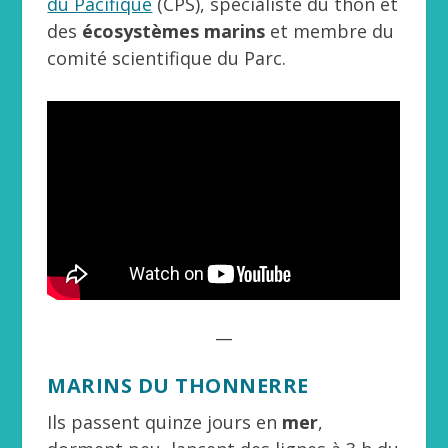
du Pacifique
(CPS), spécialiste du thon et
des
écosystèmes marins
et membre du
comité scientifique du Parc.
__
MARINS DU THONNERRE
Ils passent quinze jours en
mer
,