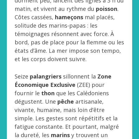
dorment peu, lancent des lignes à 3 h du
matin, et vivent au rythme du
poisson
.
Côtes cassées,
hameçons
mal placés,
solitude des marins-papas : les
témoignages résonnent avec force. À
bord, pas de place pour la flemme ou les
états d’âme. La mer impose son tempo,
et les corps doivent suivre.
Seize
palangriers
sillonnent la
Zone
Économique Exclusive
(ZEE) pour
fournir le
thon
que les Calédoniens
dégustent. Une
pêche
artisanale,
vivante, humaine, mais loin d’être
simple. Les gestes sont répétitifs et la
fatigue constante. Et pourtant, malgré
la dureté, les
marins
y trouvent un