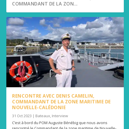
COMMANDANT DE LA ZON...
VISITE DU POM AUGUSTE BÉNÉBIG
L’AUGUSTE BÉNÉBIG EST ARRIVÉ À NOUMÉA
RENCONTRE AVEC DENIS CAMELIN,
COMMANDANT DE LA ZONE MARITIME DE
NOUVELLE-CALÉDONIE
31 Oct 2023
|
Bateaux
,
Interview
C’est à bord du POM Auguste Bénébig que nous avons
rencontré le Commandant de la zone maritime de Nouvelle-