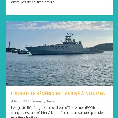
entrailles de ce gros navire.
L’AUGUSTE BÉNÉBIG EST ARRIVÉ À NOUMÉA
4 Avr 2023
|
Bateaux
,
News
L’Auguste Bénébig, le patrouilleur d’Outre-mer (POM)
français est arrivé hier à Nouméa : retour sur une parade
maritime festive !