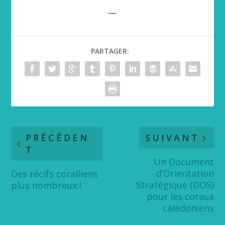
__
PARTAGER:
PRÉCÉDEN
SUIVANT
T
Un Document
d’Orientation
Des récifs coralliens
Stratégique (DOS)
plus nombreux !
pour les coraux
calédoniens