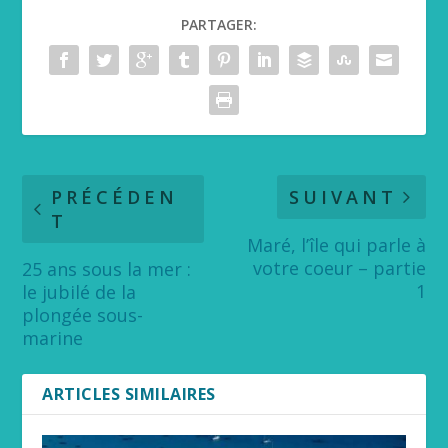
PARTAGER:
PRÉCÉDEN
SUIVANT
T
Maré, l’île qui parle à
votre coeur – partie
25 ans sous la mer :
1
le jubilé de la
plongée sous-
marine
ARTICLES SIMILAIRES