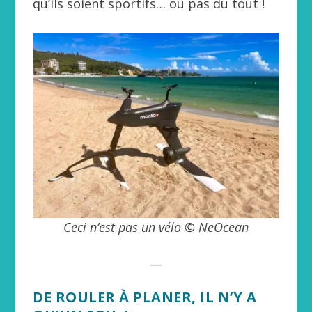
qu’ils soient sportifs… ou pas du tout !
Ceci n’est pas un vélo © NeOcean
__
DE ROULER À PLANER, IL N’Y A