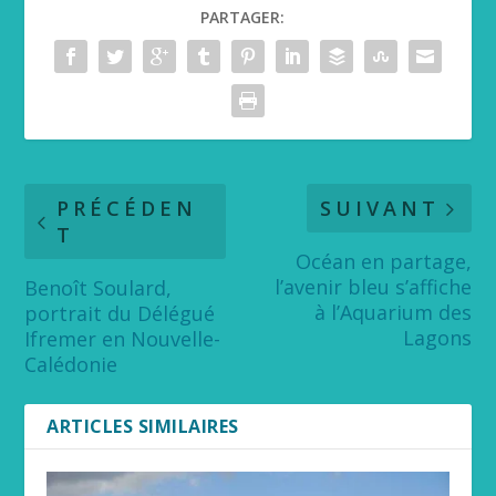
PARTAGER:
PRÉCÉDEN
SUIVANT
T
Océan en partage,
l’avenir bleu s’affiche
Benoît Soulard,
à l’Aquarium des
portrait du Délégué
Lagons
Ifremer en Nouvelle-
Calédonie
ARTICLES SIMILAIRES