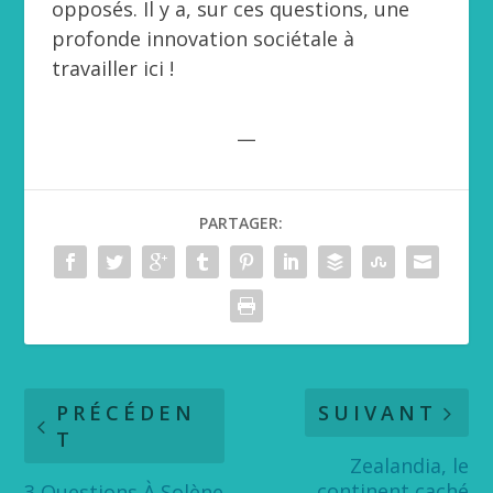
opposés. Il y a, sur ces questions, une
profonde innovation sociétale à
travailler ici !
__
PARTAGER:
PRÉCÉDEN
SUIVANT
T
Zealandia, le
continent caché
3 Questions À Solène