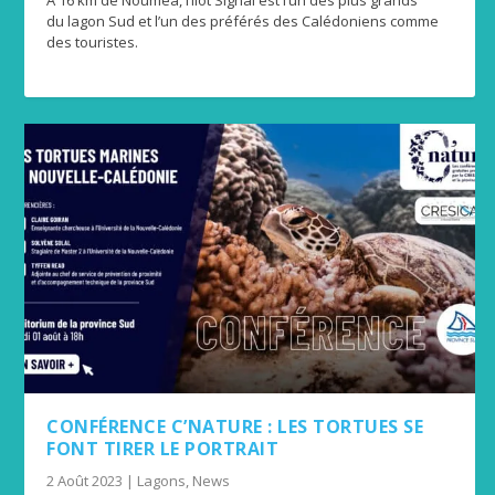
À 16 km de Nouméa, l’îlot Signal est l’un des plus grands
du lagon Sud et l’un des préférés des Calédoniens comme
des touristes.
CONFÉRENCE C’NATURE : LES TORTUES SE
FONT TIRER LE PORTRAIT
2 Août 2023
|
Lagons
,
News