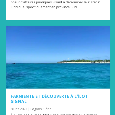
coeur d’affaires juridiques visant à déterminer leur statut
juridique, spécifiquement en province Sud.
FARNIENTE ET DÉCOUVERTE À L’ÎLOT
SIGNAL
8 Déc 2023
|
Lagons
,
Série