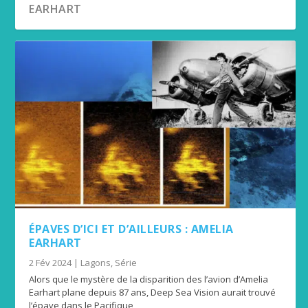
EARHART
LES SECRETS DE L’ARCHÉOLOGIE SOUS-
MARINE
ÉPAVES D’ICI ET D’AILLEURS : AMELIA
EARHART
2 Fév 2024
|
Lagons
,
Série
Alors que le mystère de la disparition des l’avion d’Amelia
Earhart plane depuis 87 ans, Deep Sea Vision aurait trouvé
l’épave dans le Pacifique