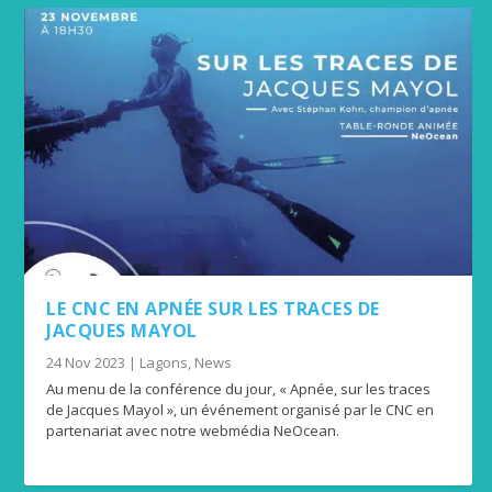
LE CNC EN APNÉE SUR LES TRACES DE
JACQUES MAYOL
24 Nov 2023
|
Lagons
,
News
Au menu de la conférence du jour, « Apnée, sur les traces
de Jacques Mayol », un événement organisé par le CNC en
partenariat avec notre webmédia NeOcean.