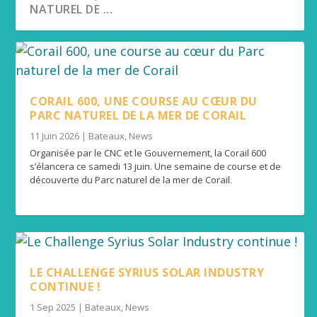
NATUREL DE ...
CORAIL 600, UNE COURSE AU CŒUR DU
PARC NATUREL DE LA MER DE CORAIL
11 Juin 2026
|
Bateaux
,
News
Organisée par le CNC et le Gouvernement, la Corail 600
s’élancera ce samedi 13 juin. Une semaine de course et de
découverte du Parc naturel de la mer de Corail.
LE CHALLENGE SYRIUS SOLAR INDUSTRY
WELCOME AU VILLAGE DE LA GROUPAMA
DOUBLE DÉFI RELEVÉ AU CERCLE NAUTIQUE
100% SKIPPEUSES : UNE PREMIÈRE ÉDITION
3 QUESTIONS À MATHIEU LANDRIEU,
CONTINUE !
RACE, SHOW DEVAN...
CALÉDONIEN...
QUI ENVOIE ...
PRÉSIDENT DU CERCL...
LE CHALLENGE SYRIUS SOLAR INDUSTRY
CONTINUE !
1 Sep 2025
|
Bateaux
,
News