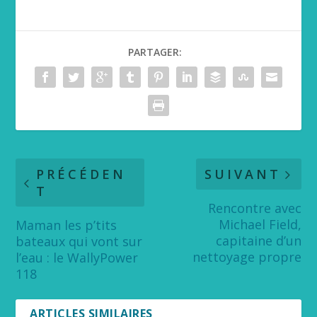
PARTAGER:
PRÉCÉDEN
SUIVANT
T
Rencontre avec
Michael Field,
Maman les p’tits
capitaine d’un
bateaux qui vont sur
nettoyage propre
l’eau : le WallyPower
118
ARTICLES SIMILAIRES