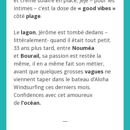
et crème solaire en place, Jéjé – pour les
intimes – c’est la dose de
« good vibes »
côté
plage
.
Le
lagon
, Jérôme est tombé dedans –
littéralement- quand il était tout petit.
33 ans plus tard, entre
Nouméa
et
Bourail,
sa passion est restée la
même, il en a même fait son métier,
avant que quelques grosses
vagues
ne
viennent taper dans le bateau d’Aloha
Windsurfing ces derniers mois.
Confidences avec cet amoureux
de
l’océan.
__