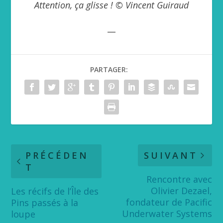
Attention, ça glisse ! © Vincent Guiraud
__
PARTAGER:
PRÉCÉDEN
SUIVANT
T
Rencontre avec
Olivier Dezael,
Les récifs de l’Île des
fondateur de Pacific
Pins passés à la
Underwater Systems
loupe