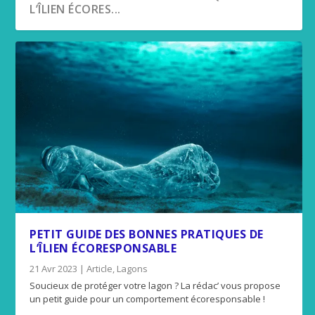
L’ÎLIEN ÉCORES...
PETIT GUIDE DES BONNES PRATIQUES DE
L’ÎLIEN ÉCORESPONSABLE
21 Avr 2023
|
Article
,
Lagons
Soucieux de protéger votre lagon ? La rédac’ vous propose
un petit guide pour un comportement écoresponsable !