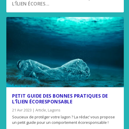
L’ÎLIEN ÉCORES...
PETIT GUIDE DES BONNES PRATIQUES DE
L’ÎLIEN ÉCORESPONSABLE
21 Avr 2023
|
Article
,
Lagons
Soucieux de protéger votre lagon ? La rédac’ vous propose
un petit guide pour un comportement écoresponsable !