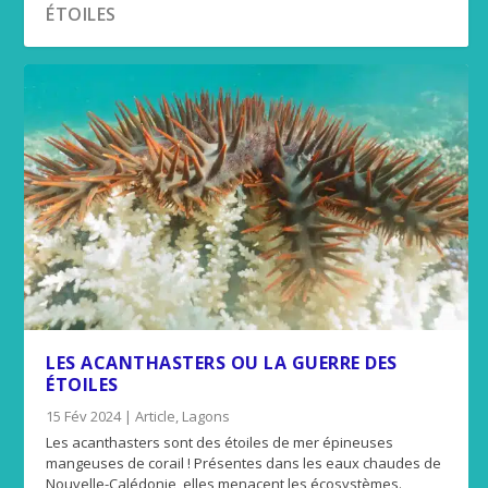
ÉTOILES
LES ACANTHASTERS OU LA GUERRE DES
ÉTOILES
15 Fév 2024
|
Article
,
Lagons
Les acanthasters sont des étoiles de mer épineuses
mangeuses de corail ! Présentes dans les eaux chaudes de
Nouvelle-Calédonie, elles menacent les écosystèmes.