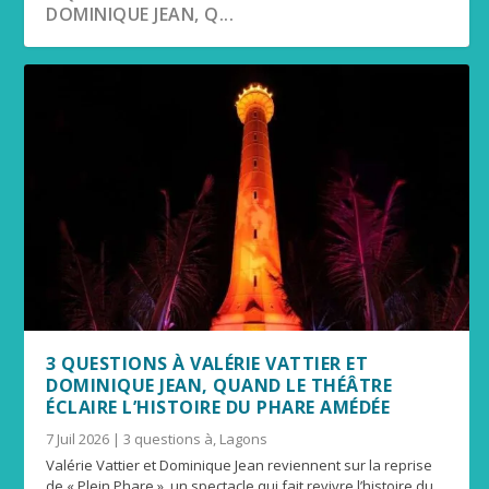
DOMINIQUE JEAN, Q...
3 QUESTIONS À VALÉRIE VATTIER ET
DOMINIQUE JEAN, QUAND LE THÉÂTRE
ÉCLAIRE L’HISTOIRE DU PHARE AMÉDÉE
7 Juil 2026
|
3 questions à
,
Lagons
Valérie Vattier et Dominique Jean reviennent sur la reprise
de « Plein Phare », un spectacle qui fait revivre l’histoire du