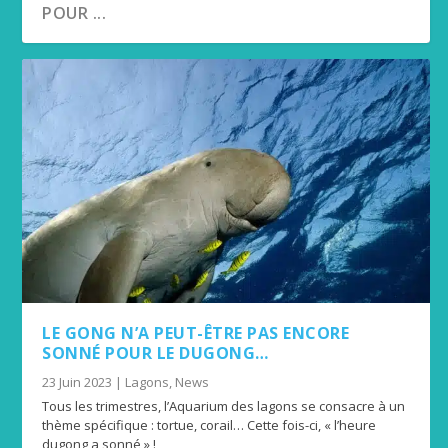
POUR ...
LE GONG N’A PEUT-ÊTRE PAS ENCORE
SONNÉ POUR LE DUGONG…
23 Juin 2023
|
Lagons
,
News
Tous les trimestres, l’Aquarium des lagons se consacre à un
thème spécifique : tortue, corail… Cette fois-ci, « l’heure
dugong a sonné » !