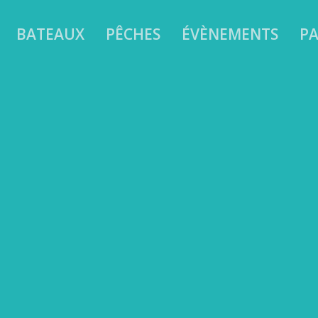
BATEAUX
PÊCHES
ÉVÈNEMENTS
PA
 1 DE PLONGÉE AVEC ENJOY DIVING
ec Enjoy Diving : un week-end d’initiation au large, 
rin.