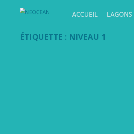
ACCUEIL
LAGONS
ÉTIQUETTE :
NIVEAU 1
LA RÉDAC’ A TESTÉ POUR VOUS… LE NIVEAU
25 Avr 2025
|
Lagons
,
Série
La rédac’ a testé le niveau 1 de plongée av
apprentissage et émerveillement sous-ma