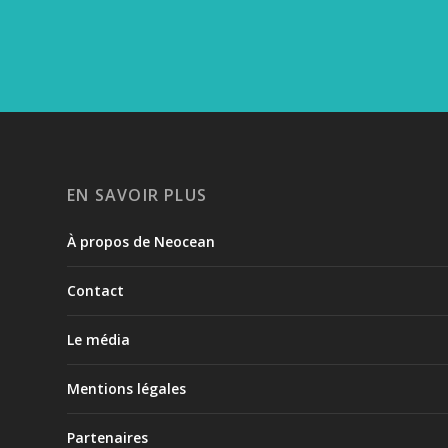
LA RÉDAC’ A TESTÉ POUR VOUS… LE 
25 Avr 2025
|
Lagons
,
Série
EN SAVOIR PLUS
À propos de Neocean
Contact
Le média
Mentions légales
Partenaires