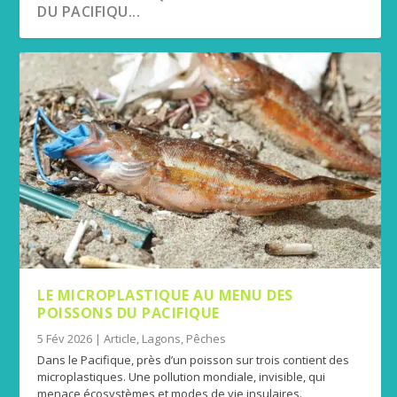
DU PACIFIQU...
LE MICROPLASTIQUE AU MENU DES
POISSONS DU PACIFIQUE
5 Fév 2026
|
Article
,
Lagons
,
Pêches
Dans le Pacifique, près d’un poisson sur trois contient des
microplastiques. Une pollution mondiale, invisible, qui
menace écosystèmes et modes de vie insulaires.