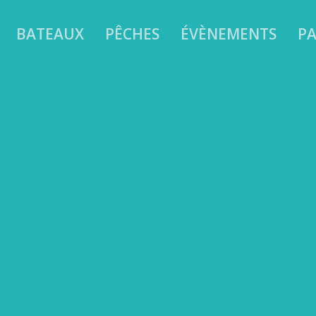
BATEAUX
PÊCHES
ÉVÈNEMENTS
PA
 les ans, le 8 juin, la rédac’ fait un panorama des événements dédiés à 