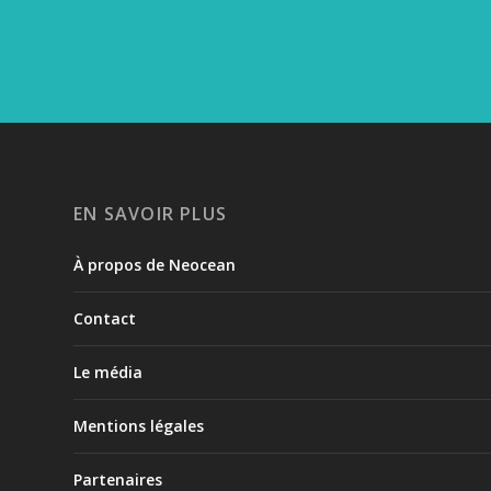
UNE SEMAINE POUR CÉLÉBRER L’O
6 Juin 2023
|
Lagons
,
News
EN SAVOIR PLUS
À propos de Neocean
Contact
Le média
Mentions légales
Partenaires