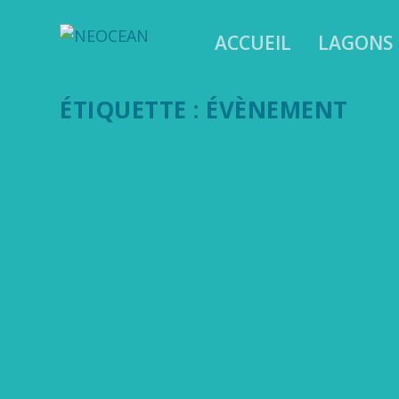
ACCUEIL
LAGONS
ÉTIQUETTE :
ÉVÈNEMENT
UNE SEMAINE POUR CÉLÉBRER L’OCÉAN
6 Juin 2023
|
Lagons
,
News
Bienvenue dans la semaine de l’Océan ! Célébré, comme tous
cette semaine !